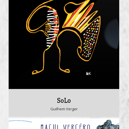
SoLo
Guilhem Verger