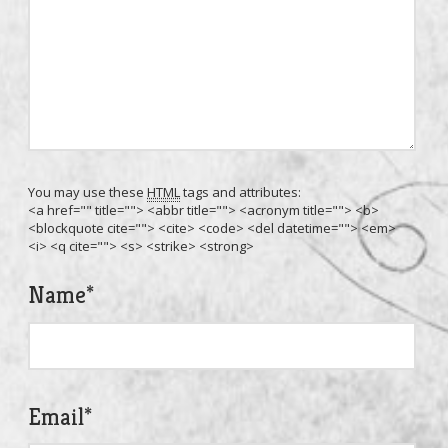
You may use these
HTML
tags and attributes:
<a href="" title=""> <abbr title=""> <acronym title=""> <b>
<blockquote cite=""> <cite> <code> <del datetime=""> <em>
<i> <q cite=""> <s> <strike> <strong>
Name
*
Email
*