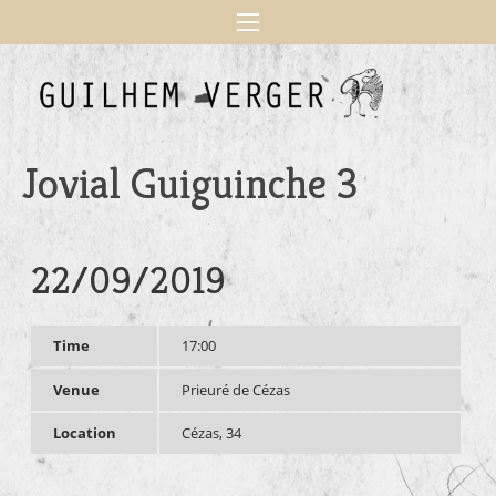
Jovial Guiguinche 3
22/09/2019
Time
17:00
Venue
Prieuré de Cézas
Location
Cézas, 34