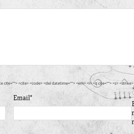
ote cite=""> <cite> <code> <del datetime=""> <em> <i> <q cite=""> <s> <strike
Email
*