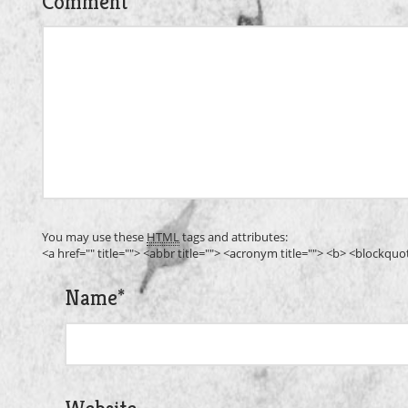
Comment
You may use these
HTML
tags and attributes:
<a href="" title=""> <abbr title=""> <acronym title=""> <b> <blockqu
Name
*