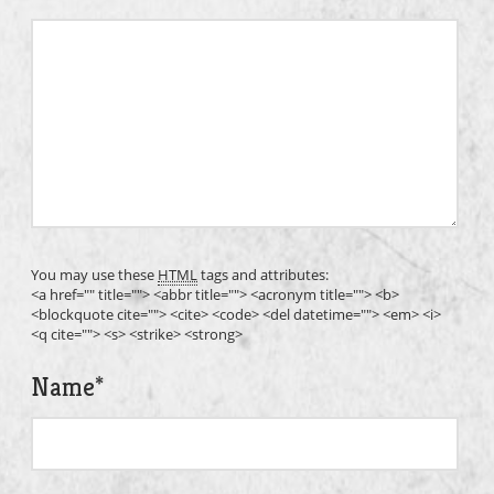
You may use these
HTML
tags and attributes:
<a href="" title=""> <abbr title=""> <acronym title=""> <b>
<blockquote cite=""> <cite> <code> <del datetime=""> <em> <i>
<q cite=""> <s> <strike> <strong>
Name
*