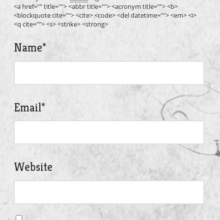
<a href="" title=""> <abbr title=""> <acronym title=""> <b>
<blockquote cite=""> <cite> <code> <del datetime=""> <em> <i>
<q cite=""> <s> <strike> <strong>
Name
*
Email
*
Website